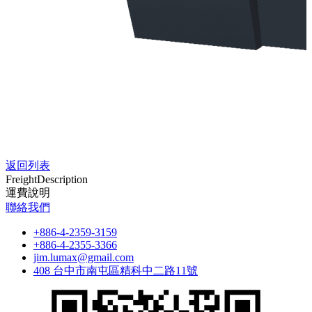
0.001 mm
研磨砂輪軸（Z軸）
max. Ø 100 mm
10000 rpm（標準）
3 hp
固定角度 0°／10°
研磨砂輪軸（Y軸）
max. Ø 100mm
返回列表
10000 rpm（標準）
Freight
Description
3 hp
運費說明
固定角度 0°／10°
聯絡我們
驅動力
+886-4-2359-3159
+886-4-2355-3366
伺服馬達 1.8 kw
jim.lumax@gmail.com
伺服馬達 1.8 kw
408 台中市南屯區精科中二路11號
伺服馬達 1.8 kw
1 hp