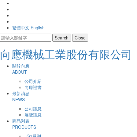
繁體中文
English
Search
Close
向應機械工業股份有限公司
主
開
關於向應
啟
ABOUT
導
主
公司介紹
選
覽
向應證書
單
最新消息
Navigation
NEWS
公司訊息
展覽訊息
商品列表
PRODUCTS
JG1系列