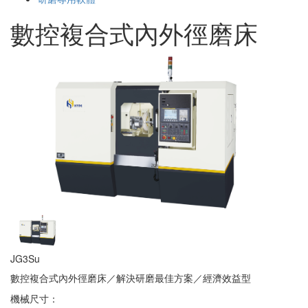
數控複合式內外徑磨床
JG3Su
數控複合式內外徑磨床／解決研磨最佳方案／經濟效益型
機械尺寸：