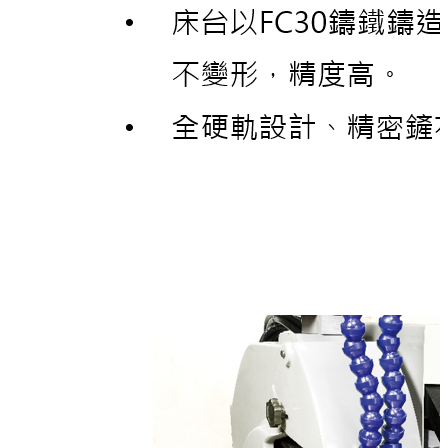
2000 x 2220 x 2278 mm
2500 kg
縱向X軸
270 mm
5000 mm/min
0.001 mm
橫向Z軸
350 mm
5000 mm/min
0.001 mm
研磨砂輪軸
405 mm
45 m/s
1 : 10 / 40 mm (ISO 40)
dia. 405 / 127 x 50 mm, dia. 405 / 152.4 x 50 mm